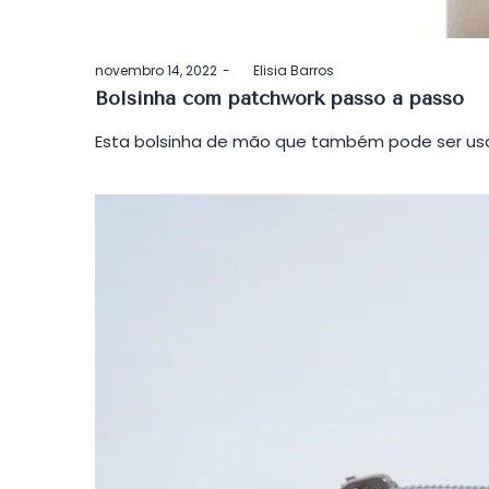
Postado
novembro 14, 2022
by
Elisia Barros
em
Bolsinha com patchwork passo a passo
Esta bolsinha de mão que também pode ser usa