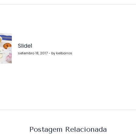
vegação
Slide1
st
setembro 18, 2017 - by kelbarros
Postagem Relacionada