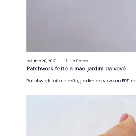
Postado
outubro 20, 2017
by
Elisia Barros
em
Patchwork feito a mão jardim da vovó
Patchwork feito a mão, jardim da vovó ou EPP 