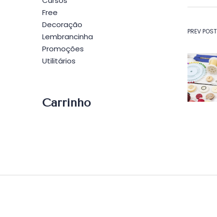
Cursos
Free
Decoração
Na
PREV POST
Lembrancinha
Promoções
de
Utilitários
Po
Carrinho