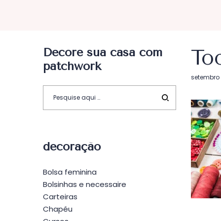
Decore sua casa com
To
patchwork
Postado
setembro 
em
decoração
Bolsa feminina
Bolsinhas e necessaire
Carteiras
Chapéu