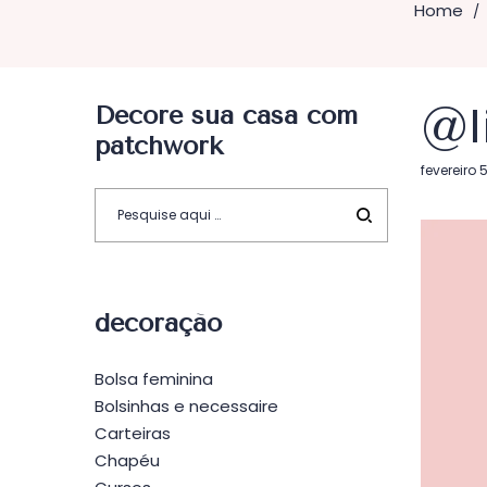
Home
/
Decore sua casa com
@l
patchwork
Postado
fevereiro 
em
decoração
Bolsa feminina
Bolsinhas e necessaire
Carteiras
Chapéu