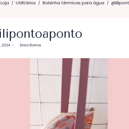
Loja
Utilitários
Bolsinha térmicas para água
@lilipo
/
/
/
ilipontoaponto
5, 2024
by
Elisia Barros