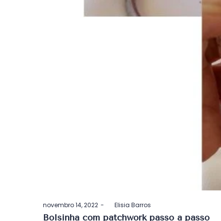
Postado
novembro 14, 2022
by
Elisia Barros
em
Bolsinha com patchwork passo a passo