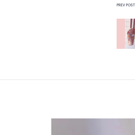
Na
PREV POST
de
Po