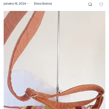
Postado
janeiro 16, 2024
by
Elisia Barros
em