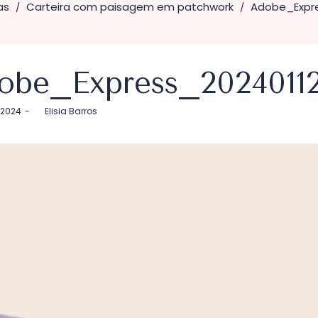
as
Carteira com paisagem em patchwork
Adobe_Expre
/
/
obe_Express_2024011
, 2024
by
Elisia Barros