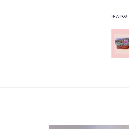
Na
PREV POST
de
Po