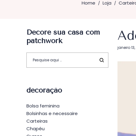
Home
Loja
Carteir
/
/
Decore sua casa com
Ad
patchwork
Postado
janeiro 13
em
decoração
Bolsa feminina
Bolsinhas e necessaire
Carteiras
Chapéu