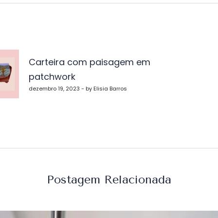
vegação
Carteira com paisagem em
patchwork
st
dezembro 19, 2023 - by Elisia Barros
Postagem Relacionada