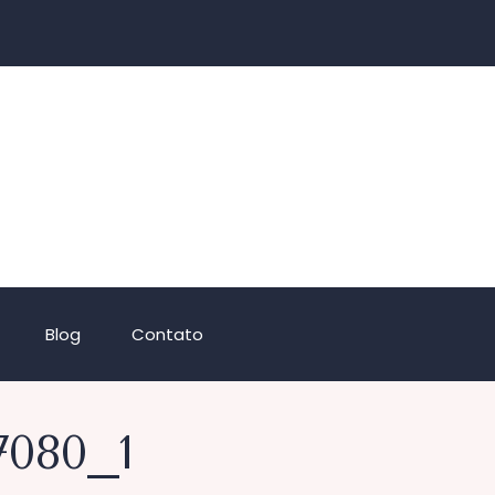
Blog
Contato
7080_1