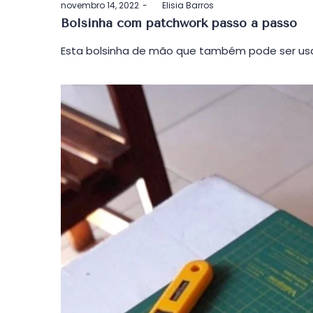
Postado
novembro 14, 2022
by
Elisia Barros
em
Bolsinha com patchwork passo a passo
Esta bolsinha de mão que também pode ser usa