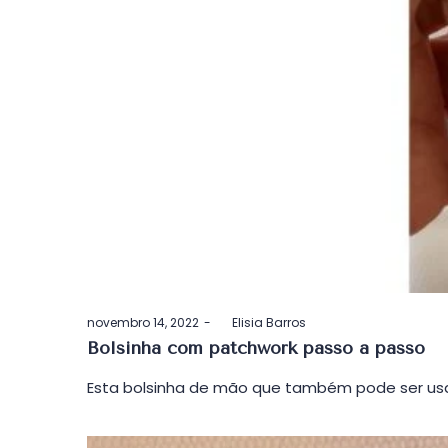
Postado
novembro 14, 2022
by
Elisia Barros
em
Bolsinha com patchwork passo a passo
Esta bolsinha de mão que também pode ser usa