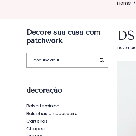
Home
/
Decore sua casa com
DS
patchwork
Postado
novembro 
em
decoração
Bolsa feminina
Bolsinhas e necessaire
Carteiras
Chapéu