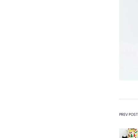
Na
PREV POST
de