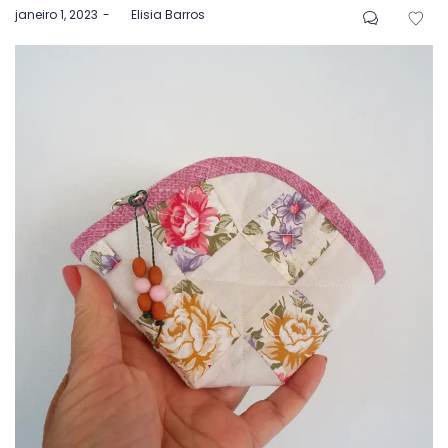
Postado
janeiro 1, 2023
by
Elisia Barros
em