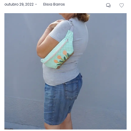
Postado
outubro 29, 2022
by
Elisia Barros
em