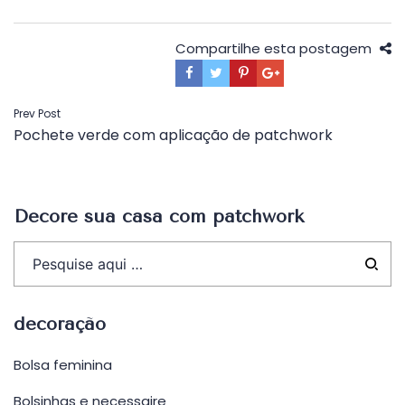
Compartilhe esta postagem
Navegação
Prev Post
Pochete verde com aplicação de patchwork
de
Post
Decore sua casa com patchwork
decoração
Bolsa feminina
Bolsinhas e necessaire