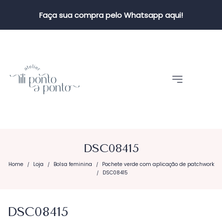
Faça sua compra pelo Whatsapp aqui!
DSC08415
Home
Loja
Bolsa feminina
Pochete verde com aplicação de patchwork
/
/
/
DSC08415
/
DSC08415