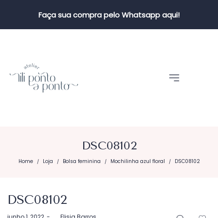
Faça sua compra pelo Whatsapp aqui!
DSC08102
Home
Loja
Bolsa feminina
Mochilinha azul floral
DSC08102
/
/
/
/
DSC08102
Postado
junho 1, 2022
by
Elisia Barros