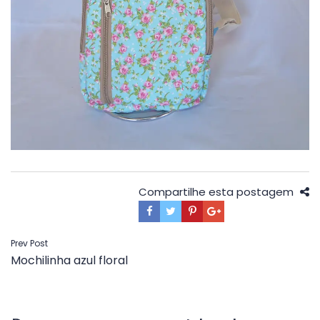
Compartilhe esta postagem
Navegação
Prev Post
Mochilinha azul floral
de
Post