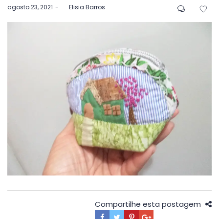
Postado
agosto 23, 2021
by
Elisia Barros
em
Compartilhe esta postagem