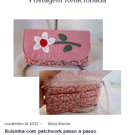
Postado
novembro 14, 2022
by
Elisia Barros
em
Bolsinha com patchwork passo a passo