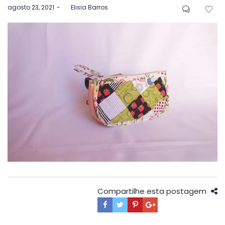
Postado
agosto 23, 2021
by
Elisia Barros
em
Compartilhe esta postagem