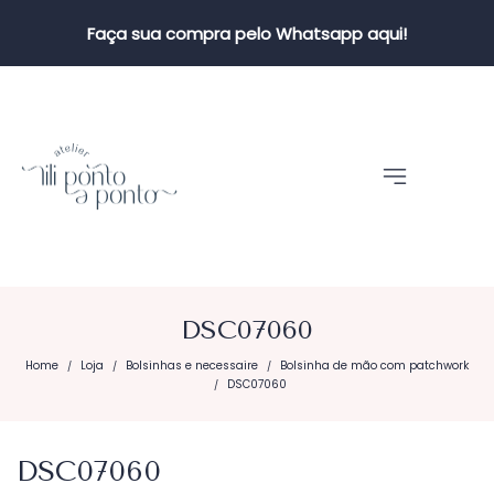
Faça sua compra pelo Whatsapp aqui!
DSC07060
Home
Loja
Bolsinhas e necessaire
Bolsinha de mão com patchwork
/
/
/
DSC07060
/
DSC07060