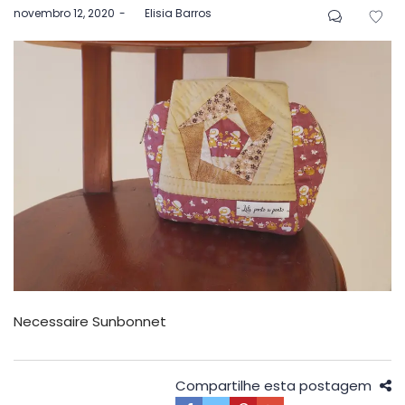
Postado
novembro 12, 2020
by
Elisia Barros
em
Necessaire Sunbonnet
Compartilhe esta postagem