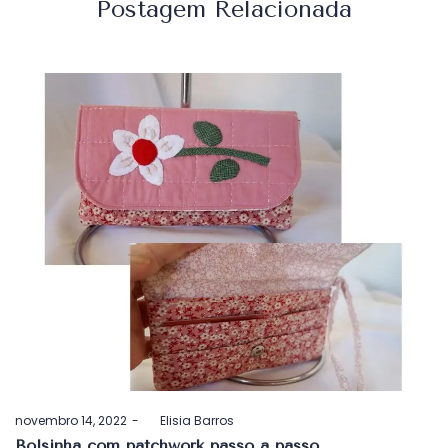
Postagem Relacionada
Postado
novembro 14, 2022
by
Elisia Barros
em
Bolsinha com patchwork passo a passo