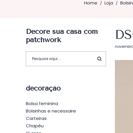
Home
Loja
Bolsi
/
/
Decore sua casa com
DS
patchwork
Postado
novembro 
em
decoração
Bolsa feminina
Bolsinhas e necessaire
Carteiras
Chapéu