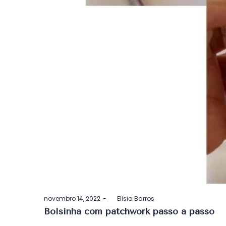
Postado
novembro 14, 2022
by
Elisia Barros
em
Bolsinha com patchwork passo a passo