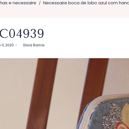
nhas e necessaire
Necessaire boca de lobo azul com hand
/
C04939
11, 2020
by
Elisia Barros