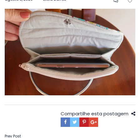
em
Compartilhe esta postagem
Navegação
Prev Post