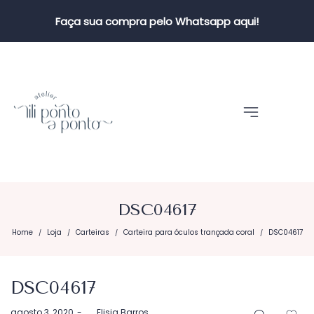
Faça sua compra pelo Whatsapp aqui!
DSC04617
Home
Loja
Carteiras
Carteira para óculos trançada coral
DSC04617
/
/
/
/
DSC04617
Postado
agosto 3, 2020
by
Elisia Barros