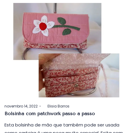
Postado
novembro 14, 2022
by
Elisia Barros
em
Bolsinha com patchwork passo a passo
Esta bolsinha de mão que também pode ser usada
como carteira é uma peça muito especial. Feita com…