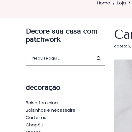
Home
Loja
/
/
Decore sua casa com
Car
patchwork
Postado
agosto 3,
em
decoração
Bolsa feminina
Bolsinhas e necessaire
Carteiras
Chapéu