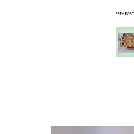
Na
PREV POST
de
Po