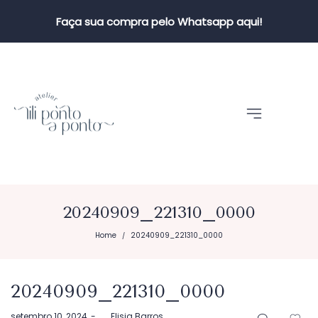
Faça sua compra pelo Whatsapp aqui!
20240909_221310_0000
Home
20240909_221310_0000
/
20240909_221310_0000
Postado
setembro 10, 2024
by
Elisia Barros