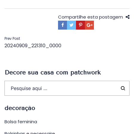
Compartilhe esta postagem
Navegação
Prev Post
20240909_221310_0000
de
Post
Decore sua casa com patchwork
decoração
Bolsa feminina
Bolsinhas e necessaire