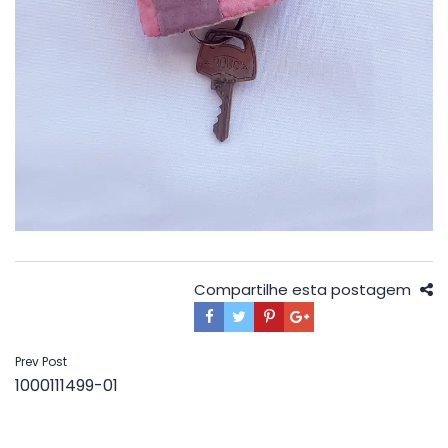
Compartilhe esta postagem
Navegação
Prev Post
1000111499-01
de
Post