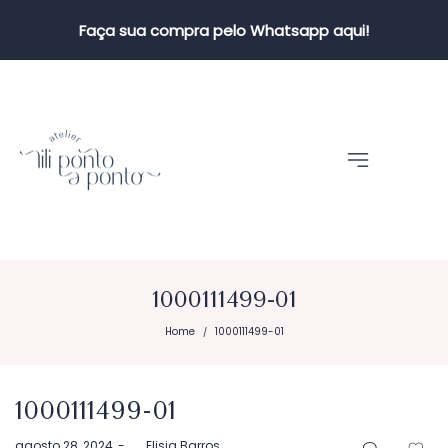
Faça sua compra pelo Whatsapp aqui!
1000111499-01
Home
1000111499-01
/
1000111499-01
Postado
agosto 28, 2024
by
Elisia Barros