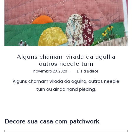
Alguns chamam virada da agulha
outros needle turn
Postado
novembro 23, 2020
by
Elisia Barros
em
Alguns chamam virada da agulha, outros needle
turn ou ainda hand piecing.
Decore sua casa com patchwork