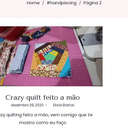
Home
#handpiecing
Página 2
/
/
Crazy quilt feito a mão
Postado
dezembro 29, 2020
by
Elisia Barros
em
zy quilting feito a mão, vem comigo que te
mostro como eu faço