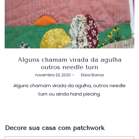
Alguns chamam virada da agulha
outros needle turn
Postado
novembro 23, 2020
by
Elisia Barros
em
Alguns chamam virada da agulha, outros needle
turn ou ainda hand piecing.
Decore sua casa com patchwork