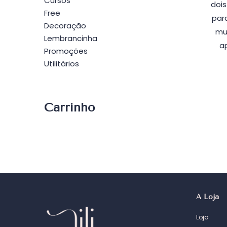
Cursos
dois
Free
par
Decoração
mu
Lembrancinha
a
Promoções
Utilitários
Carrinho
A Loja
Loja