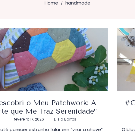
Home
handmade
/
escobri o Meu Patchwork: A
#C
rte que Me Traz Serenidade”
Postado
fevereiro 17, 2026
by
Elisia Barros
em
até parecer estranho falar em “virar a chave”
O blo