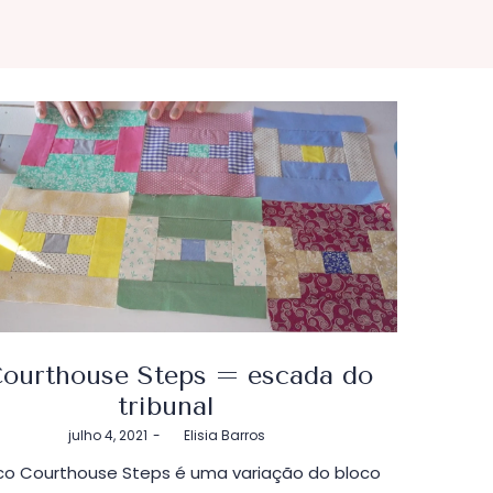
ourthouse Steps = escada do
tribunal
Postado
julho 4, 2021
by
Elisia Barros
em
co Courthouse Steps é uma variação do bloco