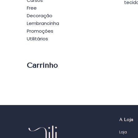
Cursos
tecido
Free
Decoração
Lembrancinha
Promoções
Utilitários
Carrinho
A Loja
Loja