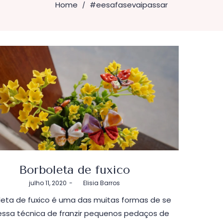
Home
#eesafasevaipassar
/
Borboleta de fuxico
Postado
julho 11, 2020
by
Elisia Barros
em
leta de fuxico é uma das muitas formas de se
essa técnica de franzir pequenos pedaços de