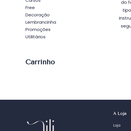
Cursos
do f
Free
tip
Decoração
instr
Lembrancinha
segu
Promoções
Utilitários
Carrinho
A Loja
Loja