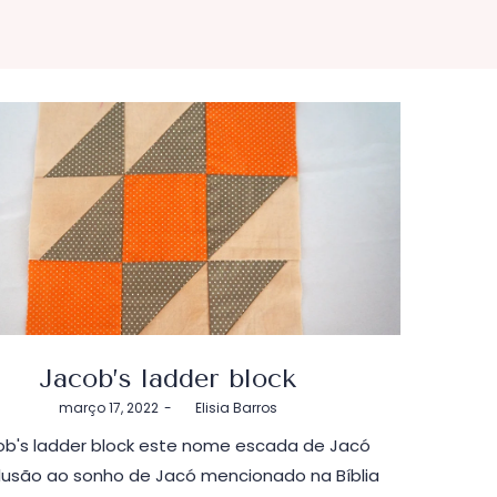
Jacob’s ladder block
Postado
março 17, 2022
by
Elisia Barros
em
ob's ladder block este nome escada de Jacó
lusão ao sonho de Jacó mencionado na Bíblia