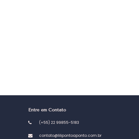
Entre em Contato
(+55) 22 99855-5183
contato@lilipontoaponto.com.br