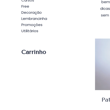
Cursos
bem 
Free
dica
Decoração
sem 
Lembrancinha
Promoções
Utilitários
Carrinho
Pa