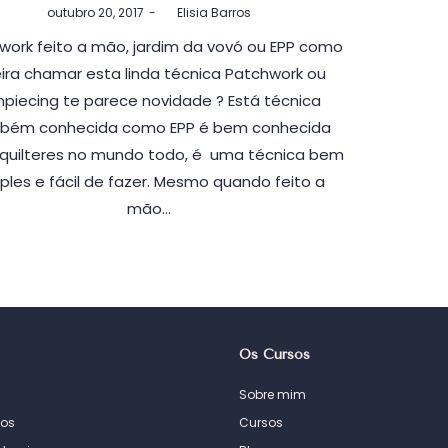
Postado
outubro 20, 2017
by
Elisia Barros
em
work feito a mão, jardim da vovó ou EPP como
ira chamar esta linda técnica Patchwork ou
npiecing te parece novidade ? Está técnica
bém conhecida como EPP é bem conhecida
 quilteres no mundo todo, é uma técnica bem
ples e fácil de fazer. Mesmo quando feito a
mão…
Os Cursos
Sobre mim
os
Cursos