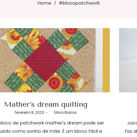
Home
#blocopatchwork
/
Mather’s dream quilting
Postado
fevereiro 8, 2023
by
Elisia Barros
em
bloco de patchwork mather's dream pode ser
Jac
uzido como sonho de mãe. É um bloco fácil e
faz a