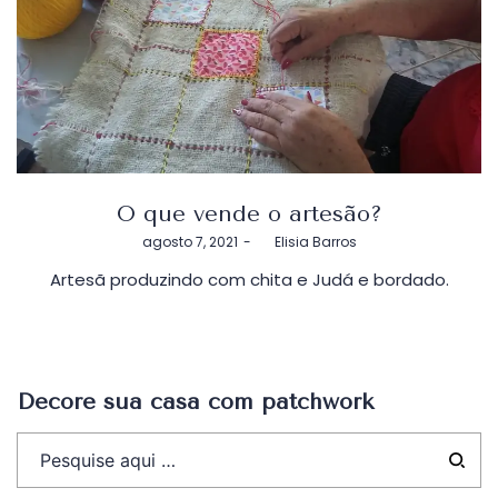
O que vende o artesão?
Postado
agosto 7, 2021
by
Elisia Barros
em
Artesã produzindo com chita e Judá e bordado.
Decore sua casa com patchwork