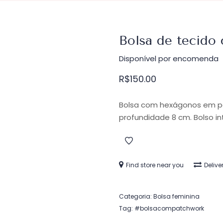
Bolsa de tecido 
Disponível por encomenda
R$
150.00
Bolsa com hexágonos em pa
profundidade 8 cm. Bolso i
Find store near you
Delive
Categoria:
Bolsa feminina
Tag:
#bolsacompatchwork