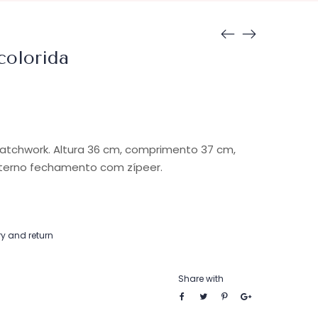
colorida
tchwork. Altura 36 cm, comprimento 37 cm,
nterno fechamento com zípeer.
ry and return
Share with