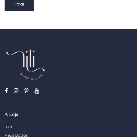
Preço
Preço
Filtrar
mínimo
máximo
A Loja
Loja
Meus Dados