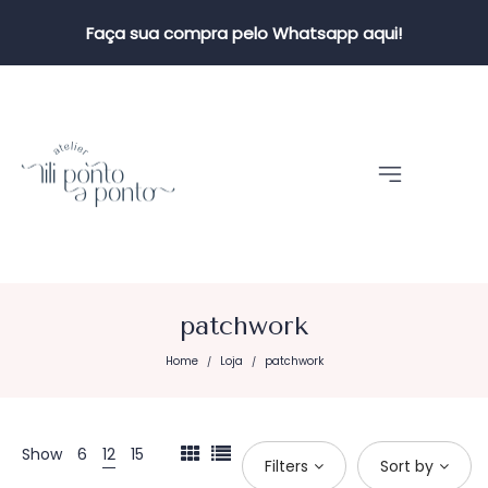
Faça sua compra pelo Whatsapp aqui!
patchwork
Home
Loja
patchwork
/
/
Show
6
12
15
Filters
Sort by