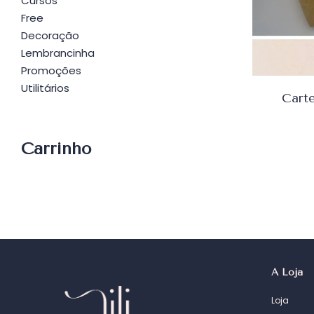
Cursos
Free
Decoração
Lembrancinha
Promoções
Utilitários
Cart
Carrinho
A Loja
Loja