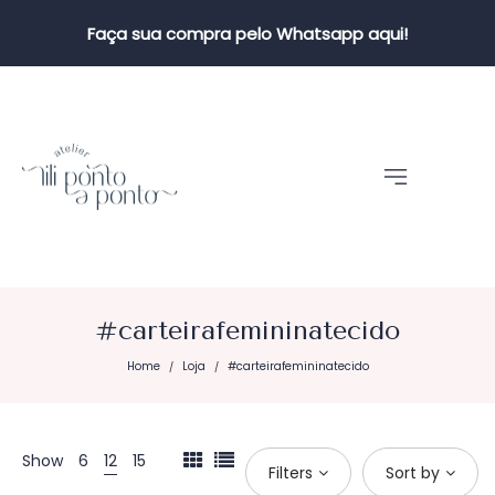
Faça sua compra pelo Whatsapp aqui!
#carteirafemininatecido
Home
Loja
#carteirafemininatecido
/
/
Show
6
12
15
Filters
Sort by