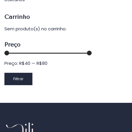
Carrinho
Sem produto(s) no carrinho.
Preço
Preço:
R$40
—
R$80
Preço
Preço
Filtrar
mínimo
máximo