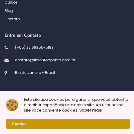
Cursos
Blog
Contato
Entre em Contato
(+55) 22 99855-5183
contato@lilipontoaponto.com.br
Rio de Janeiro - Brasil
Este site usa cookies para garantir que você obtenha
a melhor experiência em nosso site. Ao usar nosso
© 2023 Atelier Lili ponto a ponto. Desenvolvido por
Kel Designs
site você consente cookies.
Saber mais
Aceitar