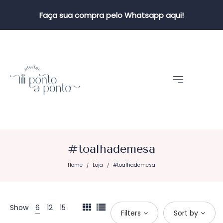
Faça sua compra pelo Whatsapp aqui!
#toalhademesa
Home
Loja
#toalhademesa
/
/
Show
6
12
15
Filters
Sort by