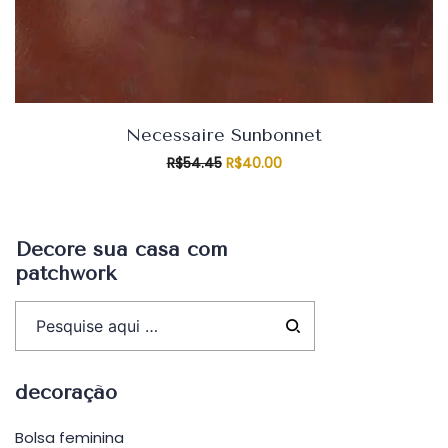
Necessaire Sunbonnet
O
O
R$
54.45
R$
40.00
preço
preço
original
atual
era:
é:
R$54.45.
R$40.00.
Decore sua casa com
patchwork
decoração
Bolsa feminina